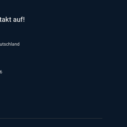
akt auf!
eutschland
36